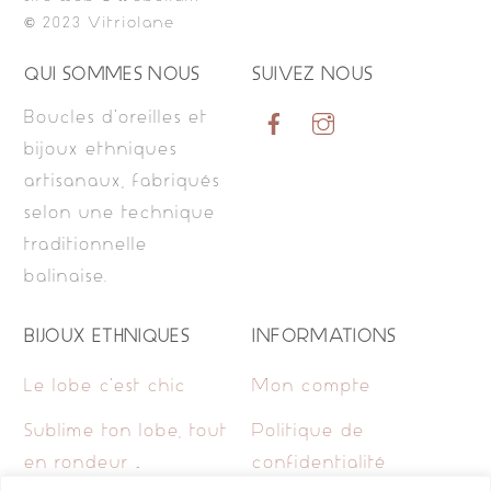
© 2023 Vitriolane
QUI SOMMES NOUS
SUIVEZ NOUS
Boucles d’oreilles et
bijoux ethniques
artisanaux, fabriqués
selon une technique
traditionnelle
balinaise.
BIJOUX ETHNIQUES
INFORMATIONS
Le lobe c’est chic
Mon compte
Sublime ton lobe, tout
Politique de
en rondeur …
confidentialité