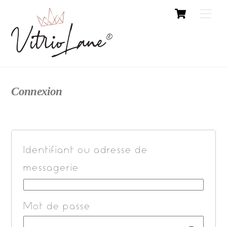
Cart
Skip
Me
to
content
Connexion
Identifiant ou adresse de
messagerie
Mot de passe