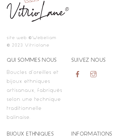
To
Top
site web ©Webeliam
© 2023 Vitriolane
QUI SOMMES NOUS
SUIVEZ NOUS
Boucles d’oreilles et
bijoux ethniques
artisanaux, fabriqués
selon une technique
traditionnelle
balinaise.
BIJOUX ETHNIQUES
INFORMATIONS