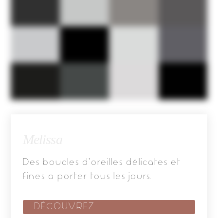
Melissa
Des boucles d’oreilles délicates et
fines a porter tous les jours.
DÉCOUVREZ