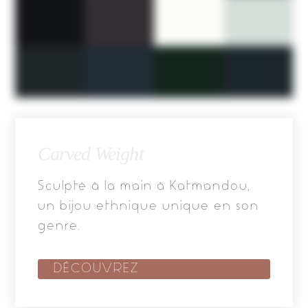
Carved Weight
Sculpté à la main à Katmandou,
un bijou ethnique unique en son
genre.
DÉCOUVREZ