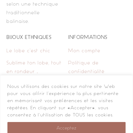
selon une technique
traditionnelle
balinaise.
BIJOUX ETHNIQUES
INFORMATIONS
Le lobe c’est chic
Mon compte
Sublime ton lobe, tout
Politique de
en rondeur …
confidentialité
Pimp my lobe, avec
Mentions légales
Nous utilisons des cookies sur notre site Web
des chaînes et de la
pour vous offrir l'expérience la plus pertinente
Contact
en mémorisant vos préférences et les visites
longueur, c’est
répétées. En cliquant sur «Accepter», vous
renversant…
consentez à l'utilisation de TOUS les cookies.
Lobe me tender, mais
Acceptez
toujours originales..