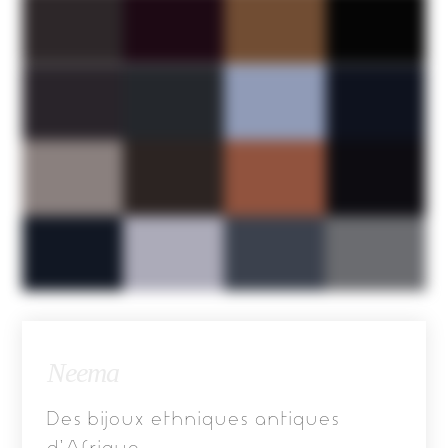
Neema
Des bijoux ethniques antiques