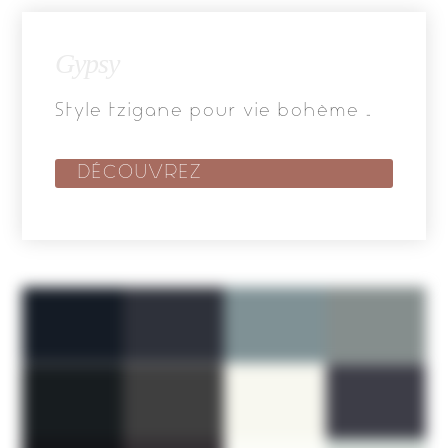
Gypsy
Style tzigane pour vie bohème …
DÉCOUVREZ