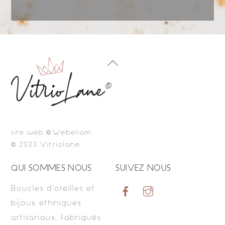
Back
To
Top
site web ©Webeliam
© 2023 Vitriolane
QUI SOMMES NOUS
SUIVEZ NOUS
Boucles d’oreilles et
bijoux ethniques
artisanaux, fabriqués