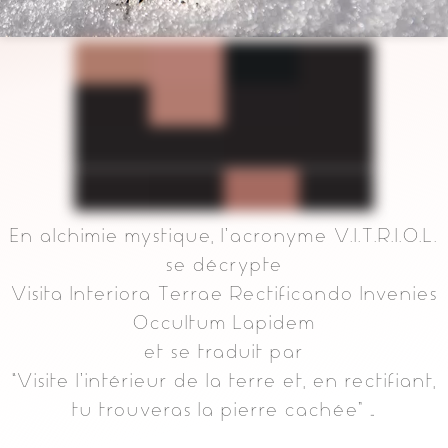
En alchimie mystique, l’acronyme V.I.T.R.I.O.L.
se décrypte
Visita Interiora Terrae Rectificando Invenies
Occultum Lapidem
et se traduit par
“Visite l’intérieur de la terre et, en rectifiant,
tu trouveras la pierre cachée” …