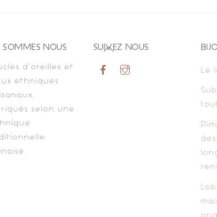
Back
I SOMMES NOUS
SUIVEZ NOUS
BIJ
To
cles d’oreilles et
Le 
Top
oux ethniques
Sub
isanaux,
tou
riqués selon une
chnique
Pim
ditionnelle
des
inaise.
lon
ren
Lob
mai
orig