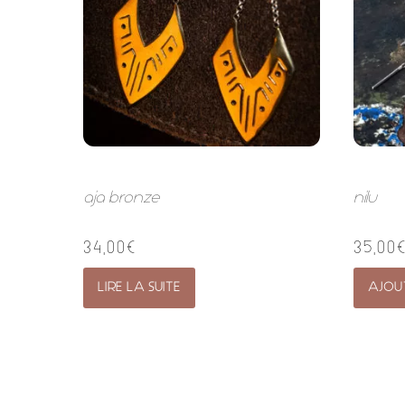
aja bronze
nilu
34,00
€
35,00
LIRE LA SUITE
AJOU