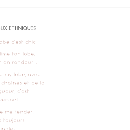
OUX ETHNIQUES
lobe c’est chic
lime ton lobe,
t en rondeur …
p my lobe, avec
 chaînes et de la
gueur, c’est
versant…
e me tender,
s toujours
inales..