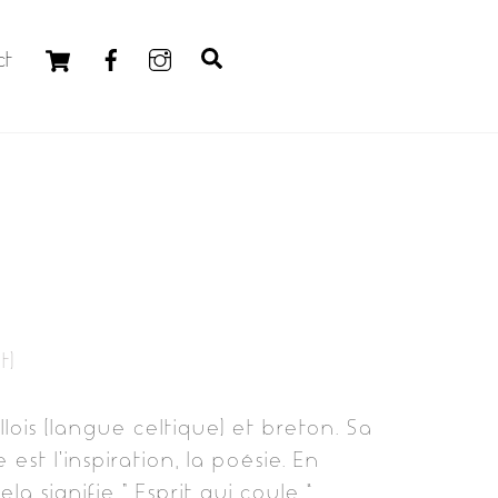
Cart
Search
ct
t)
ois (langue celtique) et breton. Sa
 est l’inspiration, la poésie. En
ela signifie ” Esprit qui coule “.