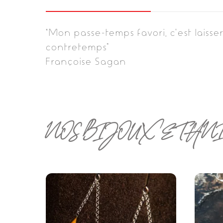
“Mon passe-temps favori, c’est laisse
contretemps”
Françoise Sagan
NOS BIJOUX ETHN