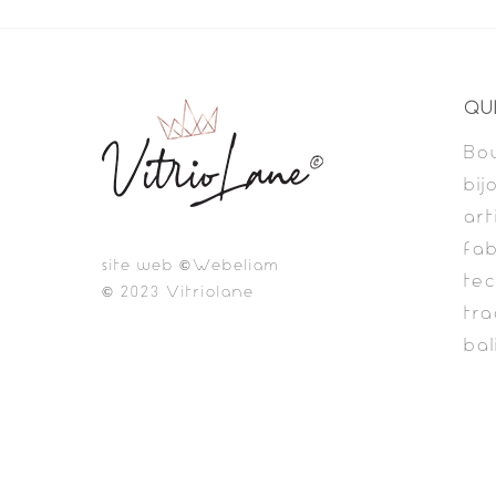
QU
Bou
bij
art
fab
site web ©Webeliam
te
© 2023 Vitriolane
tra
bal