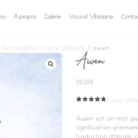
mo
À propos
Galerie
Vous et Vitriolane
Conta
, les modèles ici sont délicats…
/ awen
Awen
30,00
€
(
1
avis clien
Noté
1
5.00
sur 5
basé
Awen est un mot gall
sur
notation
signification première
client
traduction littérale, c