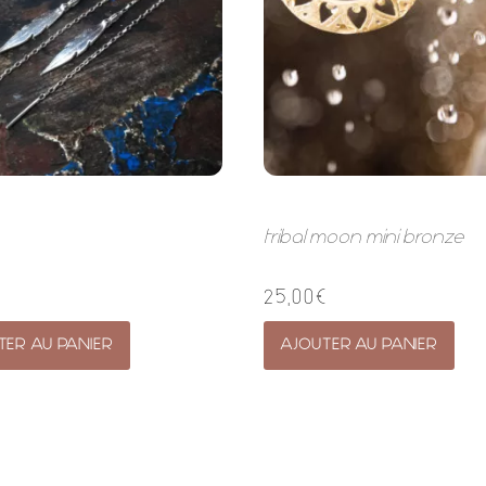
tribal moon mini bronze
€
25,00
€
TER AU PANIER
AJOUTER AU PANIER