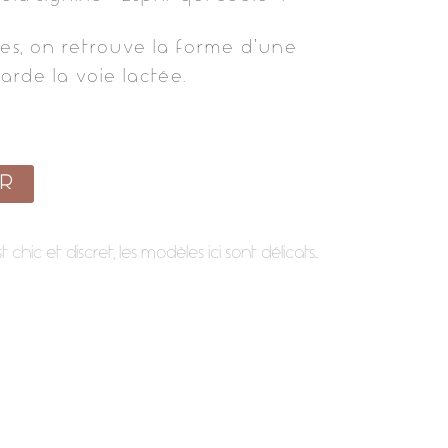
nes, on retrouve la forme d’une
arde la voie lactée.
ER
t chic et discret, les modèles ici sont délicats…