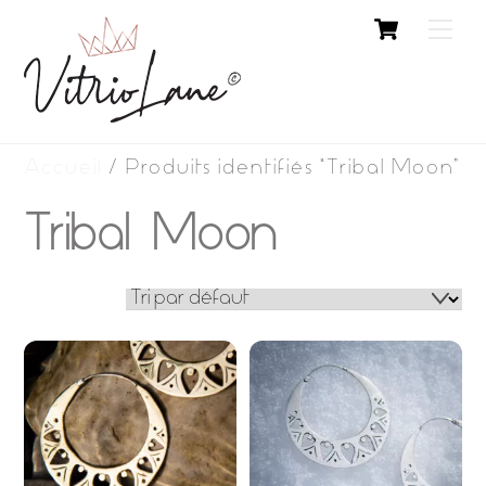
Cart
Skip
Me
to
content
Accueil
/ Produits identifiés “Tribal Moon”
Tribal Moon