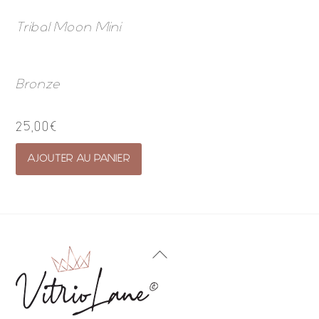
Tribal Moon Mini
Bronze
25,00
€
AJOUTER AU PANIER
Back
To
Top