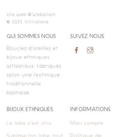
site web ©Webeliam
© 2023 Vitriolane
QUI SOMMES NOUS
SUIVEZ NOUS
Boucles d’oreilles et
bijoux ethniques
artisanaux, fabriqués
selon une technique
traditionnelle
balinaise.
BIJOUX ETHNIQUES
INFORMATIONS
Le lobe c’est chic
Mon compte
Sublime ton lobe, tout
Politique de