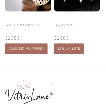
aztec mini bronze
gypsy mini
32,00
€
32,00
€
AJOUTER AU PANIER
LIRE LA SUITE
Back
To
Top