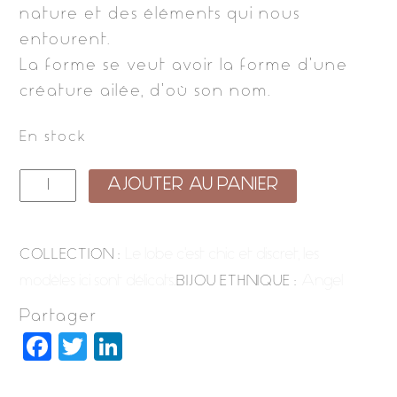
nature et des éléments qui nous
entourent.
La forme se veut avoir la forme d’une
créature ailée, d’où son nom.
En stock
quantité
AJOUTER AU PANIER
de
angel
Le lobe c'est chic et discret, les
COLLECTION :
mini
modèles ici sont délicats…
Angel
BIJOU ETHNIQUE :
bronze
Partager
F
T
Li
a
w
n