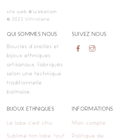
site web ©Webeliam
© 2023 Vitriolane
QUI SOMMES NOUS
SUIVEZ NOUS
Boucles d’oreilles et
bijoux ethniques
artisanaux, fabriqués
selon une technique
traditionnelle
balinaise.
BIJOUX ETHNIQUES
INFORMATIONS
Le lobe c’est chic
Mon compte
Sublime ton lobe, tout
Politique de