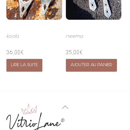
koola
neema
36,00
€
35,00
€
LIRE LA SUITE
AJOUTER AU PANIER
Back
To
Top