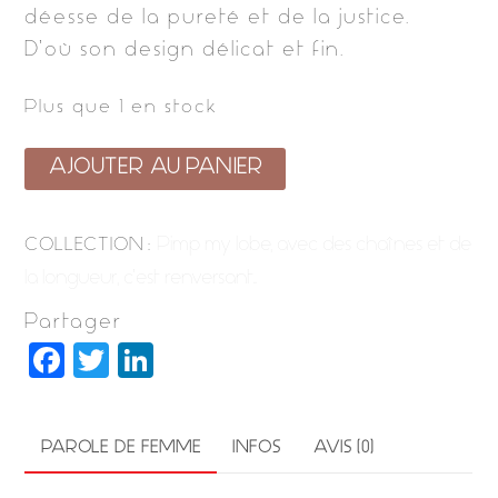
déesse de la pureté et de la justice.
D’où son design délicat et fin.
Plus que 1 en stock
quantité
AJOUTER AU PANIER
de
astrea
Pimp my lobe, avec des chaînes et de
COLLECTION :
bronze
la longueur, c’est renversant…
Partager
F
T
Li
a
w
n
c
it
k
PAROLE DE FEMME
INFOS
AVIS (0)
e
t
e