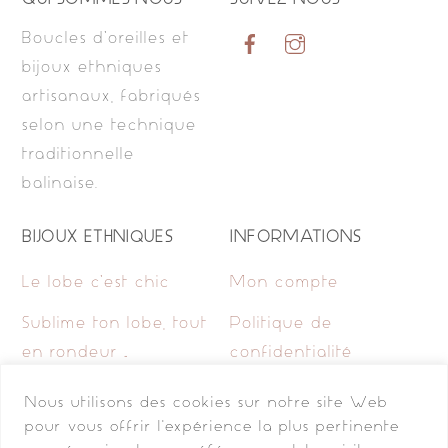
QUI SOMMES NOUS
SUIVEZ NOUS
Boucles d’oreilles et
bijoux ethniques
artisanaux, fabriqués
selon une technique
traditionnelle
balinaise.
BIJOUX ETHNIQUES
INFORMATIONS
Le lobe c’est chic
Mon compte
Sublime ton lobe, tout
Politique de
en rondeur …
confidentialité
Pimp my lobe, avec
Mentions légales
Nous utilisons des cookies sur notre site Web
des chaînes et de la
pour vous offrir l'expérience la plus pertinente
Contact