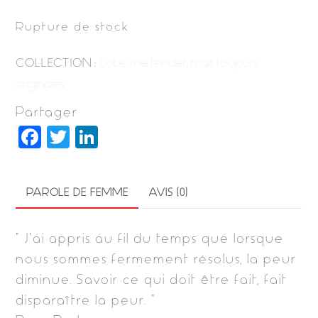
Rupture de stock
Lobe me tender, mais toujours
COLLECTION :
originales..
Partager
F
T
Li
a
w
n
c
it
k
PAROLE DE FEMME
AVIS (0)
e
t
e
b
e
dI
” J’ai appris au fil du temps que lorsque
o
r
n
nous sommes fermement résolus, la peur
o
diminue. Savoir ce qui doit être fait, fait
k
disparaître la peur. ”