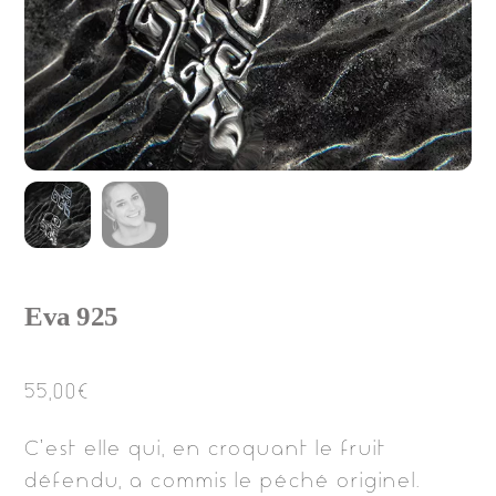
Eva 925
55,00
€
C’est elle qui, en croquant le fruit
défendu, a commis le péché originel.