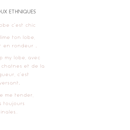
OUX ETHNIQUES
lobe c’est chic
lime ton lobe,
t en rondeur …
p my lobe, avec
 chaînes et de la
gueur, c’est
versant…
e me tender,
s toujours
inales..