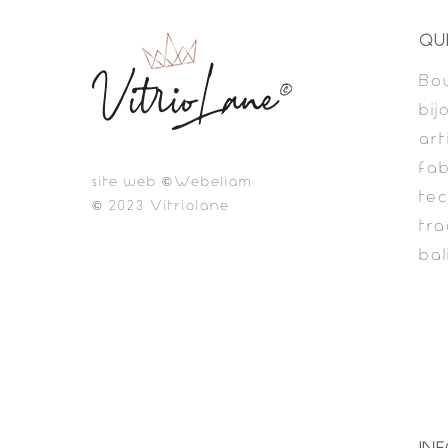
QU
Bou
bij
art
fab
site web ©Webeliam
te
© 2023 Vitriolane
tra
bal