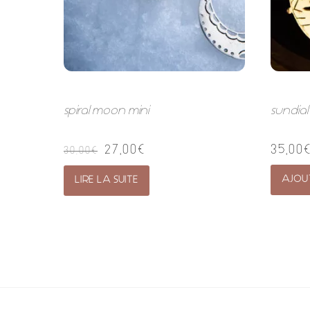
spiral moon mini
sundia
27,00
€
35,00
30,00
€
AJOU
LIRE LA SUITE