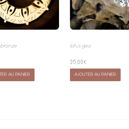
l bronze
lotus geo
€
35,00
€
TER AU PANIER
AJOUTER AU PANIER