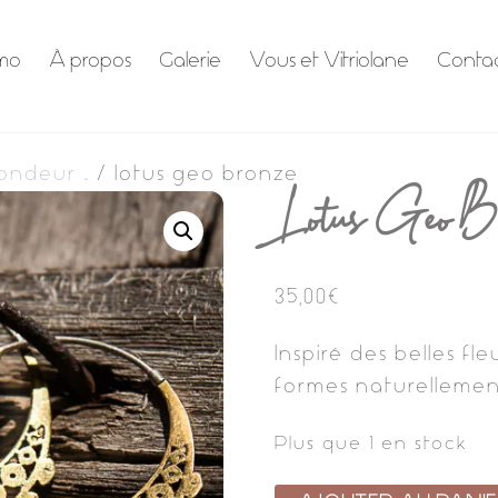
mo
À propos
Galerie
Vous et Vitriolane
Conta
rondeur …
/ lotus geo bronze
Lotus Geo B
35,00
€
Inspiré des belles fl
formes naturellemen
Plus que 1 en stock