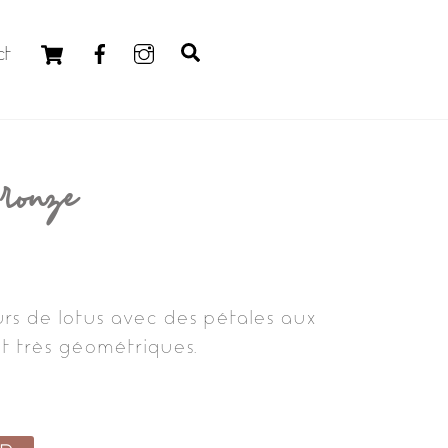
Cart
Search
ct
ronze
eurs de lotus avec des pétales aux
t très géométriques.