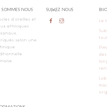
Back
I SOMMES NOUS
SUIVEZ NOUS
BIJ
To
cles d’oreilles et
Le 
Top
oux ethniques
Sub
isanaux,
tou
riqués selon une
chnique
Pim
ditionnelle
des
inaise.
lon
ren
Lob
mai
orig