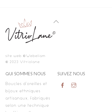
Back
To
Top
site web ©Webeliam
© 2023 Vitriolane
QUI SOMMES NOUS
SUIVEZ NOUS
Boucles d’oreilles et
bijoux ethniques
artisanaux, fabriqués
selon une technique