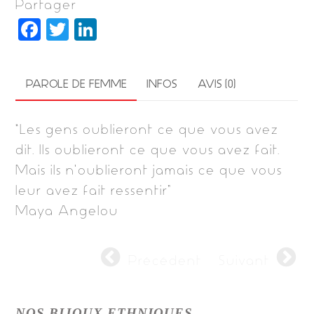
Partager
F
T
Li
a
w
n
c
it
k
PAROLE DE FEMME
INFOS
AVIS (0)
e
t
e
b
e
dI
“Les gens oublieront ce que vous avez
o
r
n
dit. Ils oublieront ce que vous avez fait.
o
Mais ils n’oublieront jamais ce que vous
k
leur avez fait ressentir”
Maya Angelou
Précédent
Suivant
NOS BIJOUX ETHNIQUES