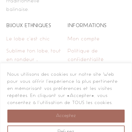
traditionnelle
balinaise.
BIJOUX ETHNIQUES
INFORMATIONS
Le lobe c’est chic
Mon compte
Sublime ton lobe, tout
Politique de
en rondeur …
confidentialité
Pimp my lobe, avec
Mentions légales
Nous utilisons des cookies sur notre site Web
des chaînes et de la
pour vous offrir l'expérience la plus pertinente
Contact
en mémorisant vos préférences et les visites
longueur, c’est
répétées. En cliquant sur «Accepter», vous
renversant…
consentez à l'utilisation de TOUS les cookies.
Lobe me tender, mais
Acceptez
toujours originales..
Refusez