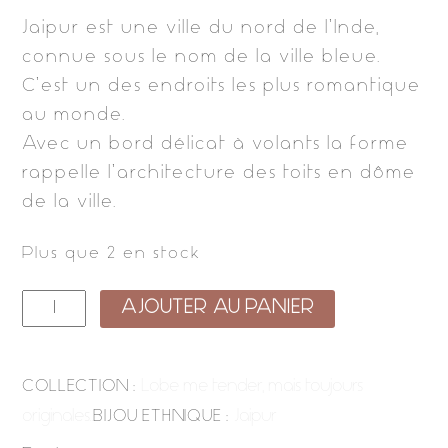
Jaipur est une ville du nord de l’Inde,
connue sous le nom de la ville bleue.
C’est un des endroits les plus romantique
au monde.
Avec un bord délicat à volants la forme
rappelle l’architecture des toits en dôme
de la ville.
Plus que 2 en stock
quantité
AJOUTER AU PANIER
de
jaipur
Lobe me tender, mais toujours
COLLECTION :
bronze
originales..
Jaipur
BIJOU ETHNIQUE :