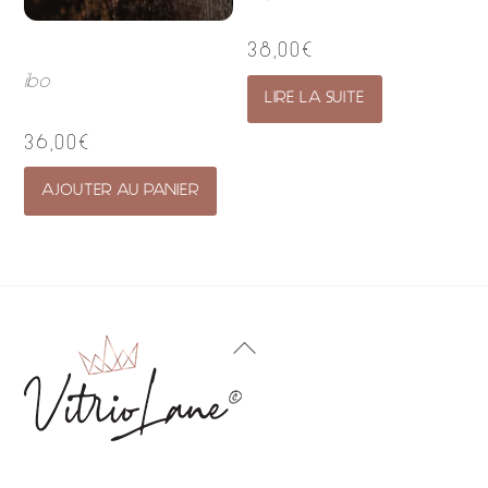
38,00
€
ibo
LIRE LA SUITE
36,00
€
AJOUTER AU PANIER
Back
To
Top