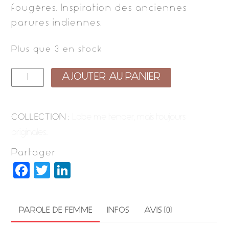
fougères. Inspiration des anciennes
parures indiennes.
Plus que 3 en stock
quantité
AJOUTER AU PANIER
de
ourea
Lobe me tender, mais toujours
COLLECTION :
originales..
Partager
F
T
Li
a
w
n
c
it
k
PAROLE DE FEMME
INFOS
AVIS (0)
e
t
e