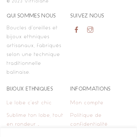
© 2023 Vitriolane
QUI SOMMES NOUS
SUIVEZ NOUS
Boucles d’oreilles et
bijoux ethniques
artisanaux, fabriqués
selon une technique
traditionnelle
balinaise.
BIJOUX ETHNIQUES
INFORMATIONS
Le lobe c’est chic
Mon compte
Sublime ton lobe, tout
Politique de
en rondeur …
confidentialité