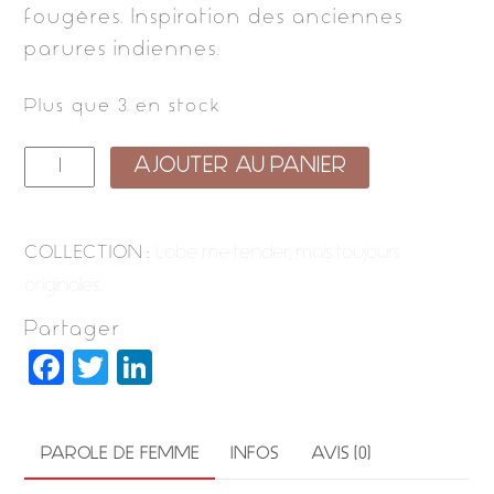
fougères. Inspiration des anciennes
parures indiennes.
Plus que 3 en stock
quantité
AJOUTER AU PANIER
de
ourea
Lobe me tender, mais toujours
COLLECTION :
bronze
originales..
Partager
F
T
Li
a
w
n
c
it
k
PAROLE DE FEMME
INFOS
AVIS (0)
e
t
e